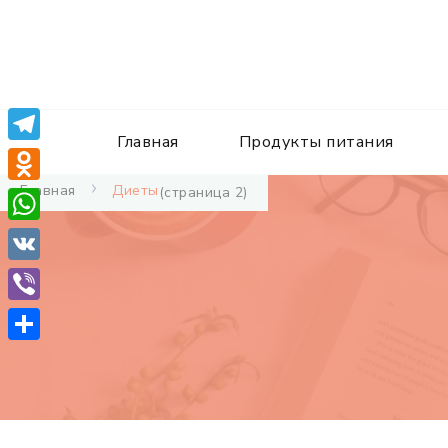
Главная
Продукты питания
Telegram
Главная
Диеты
(страница 2)
Odnoklassniki
WhatsApp
VK
Viber
Отправить