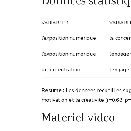
Donnees statistiq
VARIABLE 1
VARIABL
l’exposition numerique
la conce
l’exposition numerique
l’engag
la concentration
l’engag
Resume :
Les donnees recueillies su
motivation et la creativite (r=0.68, p=
Materiel video