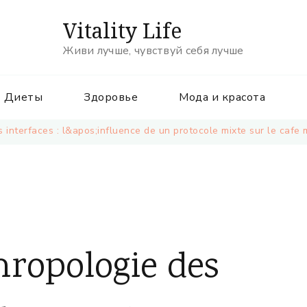
Vitality Life
Живи лучше, чувствуй себя лучше
Диеты
Здоровье
Мода и красота
 interfaces : l&apos;influence de un protocole mixte sur le cafe 
hropologie des