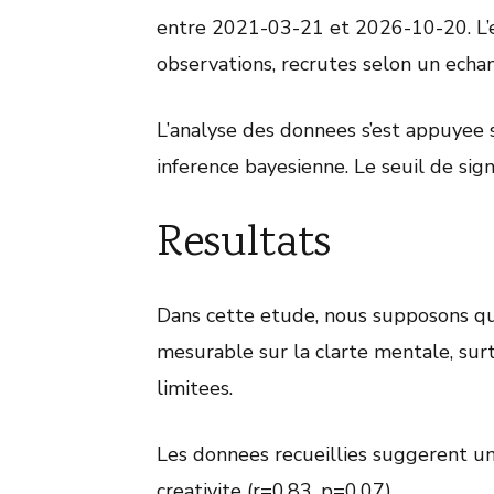
entre 2021-03-21 et 2026-10-20. L’e
observations, recrutes selon un echant
L’analyse des donnees s’est appuyee
inference bayesienne. Le seuil de signi
Resultats
Dans cette etude, nous supposons que
mesurable sur la clarte mentale, sur
limitees.
Les donnees recueillies suggerent un
creativite (r=0.83, p=0.07).