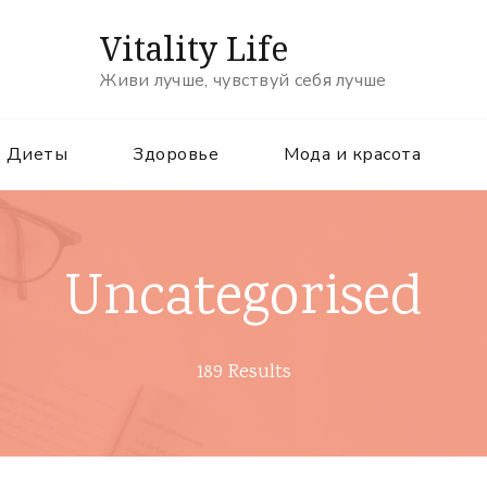
Vitality Life
Живи лучше, чувствуй себя лучше
Диеты
Здоровье
Мода и красота
Uncategorised
189 Results