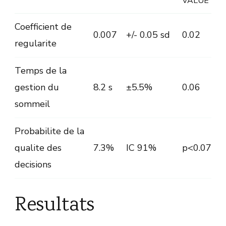
VALUE
Coefficient de
0.007
+/- 0.05 sd
0.02
regularite
Temps de la
gestion du
8.2 s
±5.5%
0.06
sommeil
Probabilite de la
qualite des
7.3%
IC 91%
p<0.07
decisions
Resultats