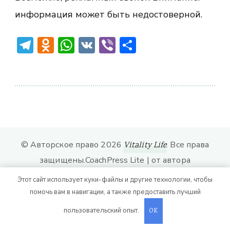
информация может быть недостоверной.
Telegram
Odnoklassniki
WhatsApp
VK
Viber
Отправить
© Авторское право 2026
. Все права
Vitality Life
защищены.
CoachPress Lite | от автора
. На платформе
.
Blossom Themes
WordPress
Этот сайт использует куки-файлы и другие технологии, чтобы
помочь вам в навигации, а также предоставить лучший
пользовательский опыт.
OK