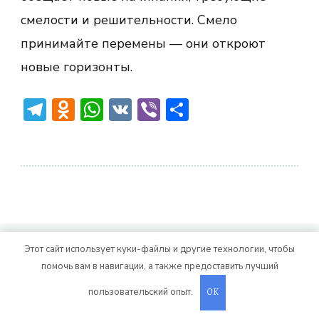
смелости и решительности. Смело
принимайте перемены — они откроют
новые горизонты.
Telegram
Odnoklassniki
WhatsApp
VK
Viber
Отправить
© Авторское право 2026
. Все права
Vitality Life
Этот сайт использует куки-файлы и другие технологии, чтобы
помочь вам в навигации, а также предоставить лучший
защищены.
CoachPress Lite | от автора
. На платформе
.
Blossom Themes
WordPress
пользовательский опыт.
OK