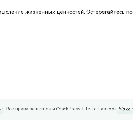
смысление жизненных ценностей. Остерегайтесь п
ить
. Все права защищены.
CoachPress Lite | от автора
fe
Bloss