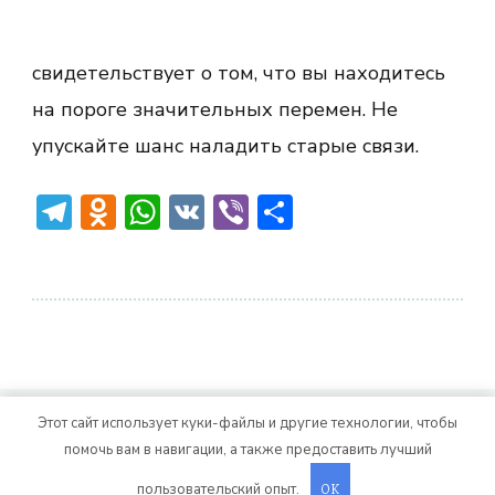
свидетельствует о том, что вы находитесь
на пороге значительных перемен. Не
упускайте шанс наладить старые связи.
Telegram
Odnoklassniki
WhatsApp
VK
Viber
Отправить
Этот сайт использует куки-файлы и другие технологии, чтобы
© Авторское право 2026
. Все права
Vitality Life
помочь вам в навигации, а также предоставить лучший
защищены.
CoachPress Lite | от автора
пользовательский опыт.
. На платформе
.
OK
Blossom Themes
WordPress