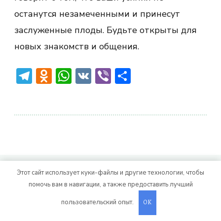
останутся незамеченными и принесут
заслуженные плоды. Будьте открыты для
новых знакомств и общения.
Telegram
Odnoklassniki
WhatsApp
VK
Viber
Отправить
© Авторское право 2026
. Все права
Vitality Life
Этот сайт использует куки-файлы и другие технологии, чтобы
помочь вам в навигации, а также предоставить лучший
защищены.
CoachPress Lite | от автора
. На платформе
.
Blossom Themes
WordPress
пользовательский опыт.
OK