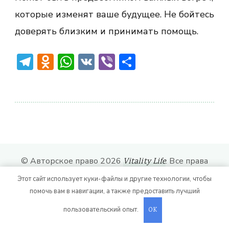
которые изменят ваше будущее. Не бойтесь
доверять близким и принимать помощь.
Telegram
Odnoklassniki
WhatsApp
VK
Viber
Отправить
© Авторское право 2026
. Все права
Vitality Life
защищены.
CoachPress Lite | от автора
Этот сайт использует куки-файлы и другие технологии, чтобы
. На платформе
.
Blossom Themes
WordPress
помочь вам в навигации, а также предоставить лучший
пользовательский опыт.
OK