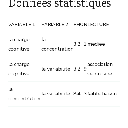
Donnees statistiques
VARIABLE 1
VARIABLE 2
RHO
N
LECTURE
la charge
la
3.2
1
mediee
cognitive
concentration
la charge
association
la variabilite
3.2
9
cognitive
secondaire
la
la variabilite
8.4
3
faible liaison
concentration