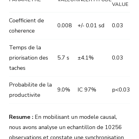
VALUE
Coefficient de
0.008
+/- 0.01 sd
0.03
coherence
Temps de la
priorisation des
5.7 s
±4.1%
0.03
taches
Probabilite de la
9.0%
IC 97%
p<0.03
productivite
Resume :
En mobilisant un modele causal,
nous avons analyse un echantillon de 10256
observations et constate une synchronisation