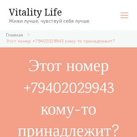
Vitality Life
Живи лучше, чувствуй себя лучше
Главная
Этот номер +79402029943 кому-то принадлежит?
Этот номер
+79402029943
кому-то
принадлежит?