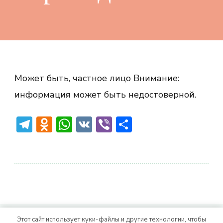
Может быть, частное лицо Внимание:
информация может быть недостоверной.
Telegram
Odnoklassniki
WhatsApp
VK
Viber
Отправить
Этот сайт использует куки-файлы и другие технологии, чтобы
© Авторское право 2026
. Все права
Vitality Life