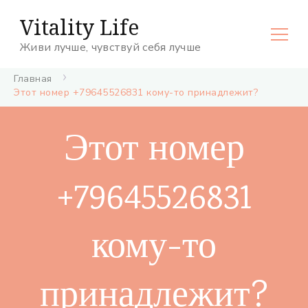
Vitality Life
Живи лучше, чувствуй себя лучше
Главная
Этот номер +79645526831 кому-то принадлежит?
Этот номер
+79645526831
кому-то
принадлежит?