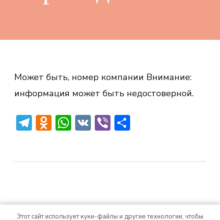
Может быть, номер компании Внимание:
информация может быть недостоверной.
Telegram
Odnoklassniki
WhatsApp
VK
Viber
Отправить
Этот сайт использует куки-файлы и другие технологии, чтобы
© Авторское право 2026
. Все права
Vitality Life