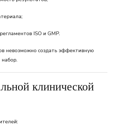
атериала;
егламентов ISO и GMP.
тов невозможно создать эффективную
 набор.
альной клинической
ителей: