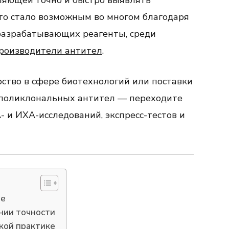
ляющей точно и быстро выявлять
Это стало возможным во многом благодаря
разрабатывающих реагенты, среди
роизводители антител
.
ство в сфере биотехнологий или поставки
поликлональных антител — переходите
- и ИХА-исследований, экспресс-тестов и
не
нии точности
кой практике