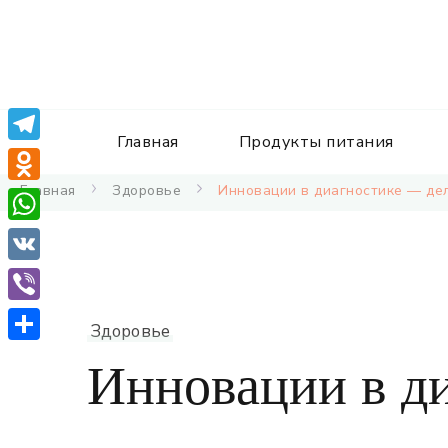
Главная
Продукты питания
Telegram
Главная
Здоровье
Инновации в диагностике — де
Odnoklassniki
WhatsApp
VK
Viber
Здоровье
Отправить
Инновации в д