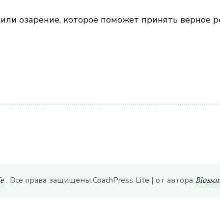
или озарение, которое поможет принять верное р
ить
. Все права защищены.
CoachPress Lite | от автора
fe
Bloss