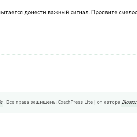
пытается донести важный сигнал. Проявите смелост
ить
. Все права защищены.
CoachPress Lite | от автора
fe
Bloss