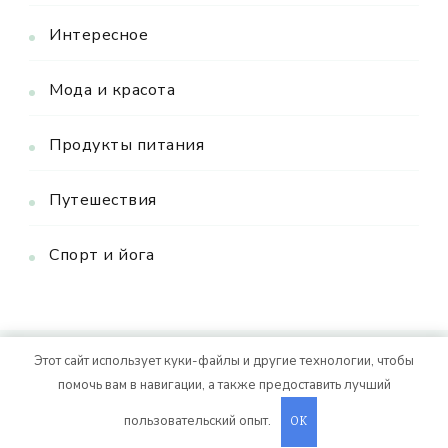
Интересное
Мода и красота
Продукты питания
Путешествия
Спорт и йога
Этот сайт использует куки-файлы и другие технологии, чтобы
© Авторское право 2026
. Все права
Vitality Life
помочь вам в навигации, а также предоставить лучший
защищены.
CoachPress Lite | от автора
пользовательский опыт.
. На платформе
.
OK
Blossom Themes
WordPress