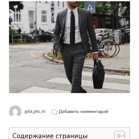
к
gala_pm_ru
Добавить комментарий
записи
Какой
должна
быть
Содержание страницы