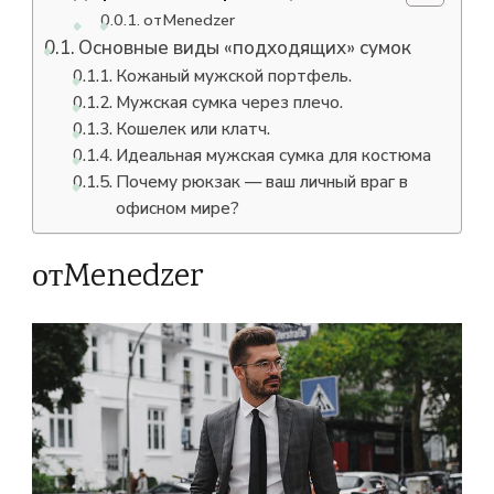
сумка
отMenedzer
для
мужского
Основные виды «подходящих» сумок
делового
Кожаный мужской портфель.
костюма?
Мужская сумка через плечо.
Кошелек или клатч.
Идеальная мужская сумка для костюма
Почему рюкзак — ваш личный враг в
офисном мире?
отMenedzer