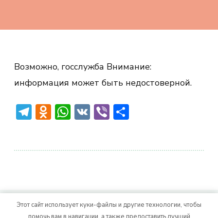
Возможно, госслужба Внимание:
информация может быть недостоверной.
Telegram
Odnoklassniki
WhatsApp
VK
Viber
Отправить
Этот сайт использует куки-файлы и другие технологии, чтобы
© Авторское право 2026
. Все права
Vitality Life
помочь вам в навигации, а также предоставить лучший