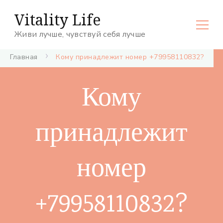
Vitality Life
Живи лучше, чувствуй себя лучше
Главная
Кому принадлежит номер +79958110832?
Кому
принадлежит
номер
+79958110832?