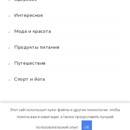
Интересное
Мода и красота
Продукты питания
Путешествия
Спорт и йога
Этот сайт использует куки-файлы и другие технологии, чтобы
© Авторское право 2026
. Все права
Vitality Life
помочь вам в навигации, а также предоставить лучший
защищены.
CoachPress Lite | от автора
пользовательский опыт.
. На платформе
.
OK
Blossom Themes
WordPress