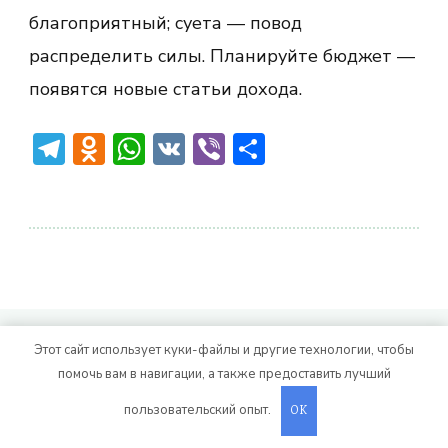
благоприятный; суета — повод
распределить силы. Планируйте бюджет —
появятся новые статьи дохода.
Telegram
Odnoklassniki
WhatsApp
VK
Viber
Отправить
© Авторское право 2026
. Все права
Vitality Life
Этот сайт использует куки-файлы и другие технологии, чтобы
защищены.
CoachPress Lite | от автора
помочь вам в навигации, а также предоставить лучший
. На платформе
.
Blossom Themes
WordPress
пользовательский опыт.
OK