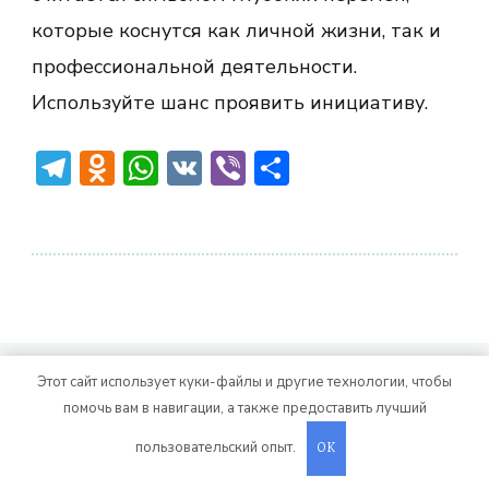
которые коснутся как личной жизни, так и
профессиональной деятельности.
Используйте шанс проявить инициативу.
Telegram
Odnoklassniki
WhatsApp
VK
Viber
Отправить
© Авторское право 2026
. Все права
Vitality Life
Этот сайт использует куки-файлы и другие технологии, чтобы
помочь вам в навигации, а также предоставить лучший
защищены.
CoachPress Lite | от автора
. На платформе
.
Blossom Themes
WordPress
пользовательский опыт.
OK