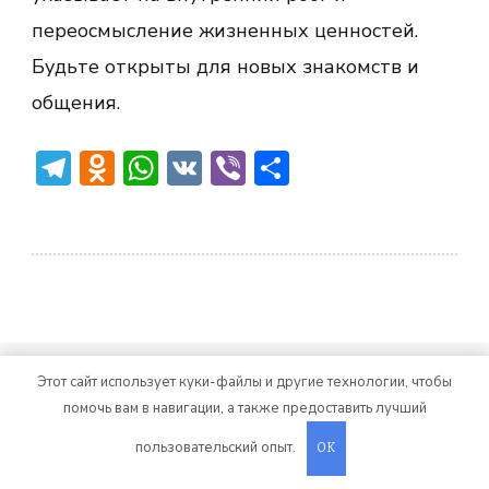
переосмысление жизненных ценностей.
Будьте открыты для новых знакомств и
общения.
Telegram
Odnoklassniki
WhatsApp
VK
Viber
Отправить
© Авторское право 2026
. Все права
Vitality Life
Этот сайт использует куки-файлы и другие технологии, чтобы
помочь вам в навигации, а также предоставить лучший
защищены.
CoachPress Lite | от автора
. На платформе
.
Blossom Themes
WordPress
пользовательский опыт.
OK