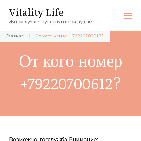
Vitality Life
Живи лучше, чувствуй себя лучше
Главная
От кого номер +79220700612?
От кого номер
+79220700612?
Возможно, госслужба Внимание: