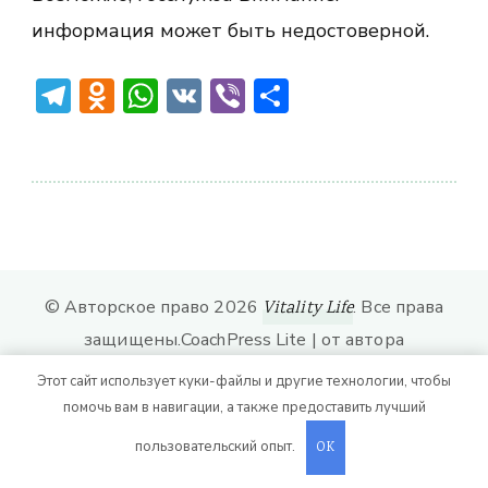
информация может быть недостоверной.
Telegram
Odnoklassniki
WhatsApp
VK
Viber
Отправить
© Авторское право 2026
. Все права
Vitality Life
защищены.
CoachPress Lite | от автора
. На платформе
.
Blossom Themes
WordPress
Этот сайт использует куки-файлы и другие технологии, чтобы
помочь вам в навигации, а также предоставить лучший
пользовательский опыт.
OK