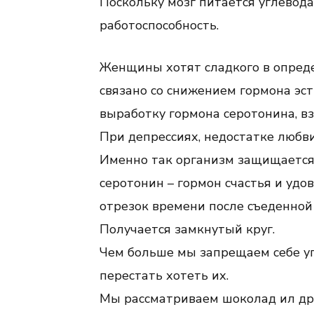
Поскольку мозг питается углевода
работоспособность.
Женщины хотят сладкого в опреде
связано со снижением гормона эст
выработку гормона серотонина, в
При депрессиях, недостатке любви
Именно так организм защищается
серотонин – гормон счастья и удо
отрезок времени после съеденной 
Получается замкнутый круг.
Чем больше мы запрещаем себе уп
перестать хотеть их.
Мы рассматриваем шоколад ил дру