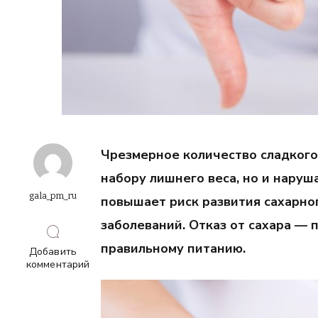
Чрезмерное количество сладкого
набору лишнего веса, но и наруш
gala_pm_ru
повышает риск развития сахарно
заболеваний. Отказ от сахара — 
правильному питанию.
Добавить
комментарий
к
записи
Отказ
от