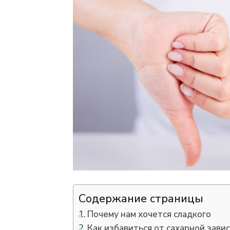
сахара:
Что
произойдет
с
организмом
Содержание страницы
Почему нам хочется сладкого
Как избавиться от сахарной зав