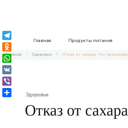
Главная
Продукты питания
Telegram
Главная
Здоровье
Отказ от сахара: Что произойд
Odnoklassniki
WhatsApp
VK
Viber
Здоровье
Отправить
Отказ от сахара