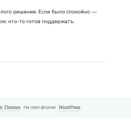
елого решения. Если было спокойно —
м: кто-то готов поддержать.
. На платформе
.
om Themes
WordPress