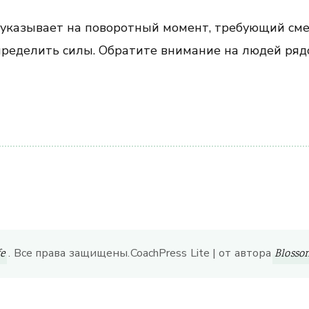
е указывает на поворотный момент, требующий см
пределить силы. Обратите внимание на людей рядо
ить
. Все права защищены.
CoachPress Lite | от автора
fe
Bloss