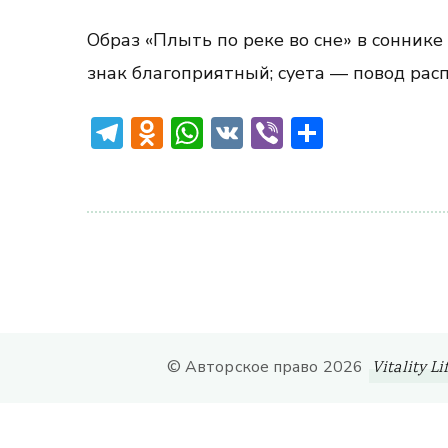
Образ «Плыть по реке во сне» в сонник
знак благоприятный; суета — повод рас
Telegram
Odnoklassniki
WhatsApp
VK
Viber
Отправ
© Авторское право 2026
Vitality Li