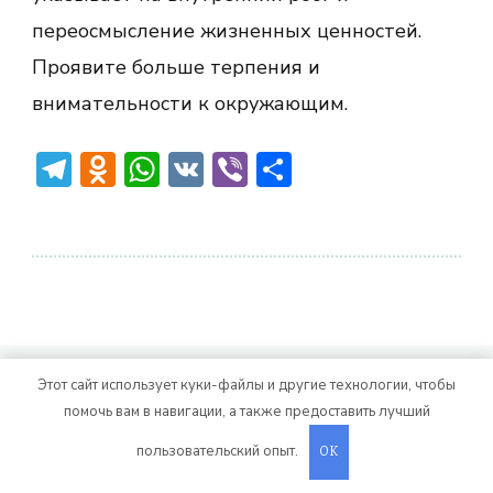
переосмысление жизненных ценностей.
Проявите больше терпения и
внимательности к окружающим.
Telegram
Odnoklassniki
WhatsApp
VK
Viber
Отправить
© Авторское право 2026
. Все права
Vitality Life
Этот сайт использует куки-файлы и другие технологии, чтобы
помочь вам в навигации, а также предоставить лучший
защищены.
CoachPress Lite | от автора
. На платформе
.
Blossom Themes
WordPress
пользовательский опыт.
OK