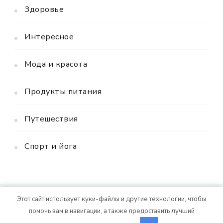
Здоровье
Интересное
Мода и красота
Продукты питания
Путешествия
Спорт и йога
Этот сайт использует куки-файлы и другие технологии, чтобы
© Авторское право 2026
. Все права
Vitality Life
помочь вам в навигации, а также предоставить лучший
защищены.
CoachPress Lite | от автора