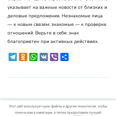
указывает на важные новости от близких и
деловые предложения. Незнакомые лица
— к новым связям; знакомые — к проверке
отношений. Верьте в себя: знак
благоприятен при активных действиях.
Telegram
Odnoklassniki
WhatsApp
VK
Viber
Отправить
Этот сайт использует куки-файлы и другие технологии, чтобы
© Авторское право 2026
. Все права
Vitality Life
помочь вам в навигации, а также предоставить лучший
защищены.
CoachPress Lite | от автора