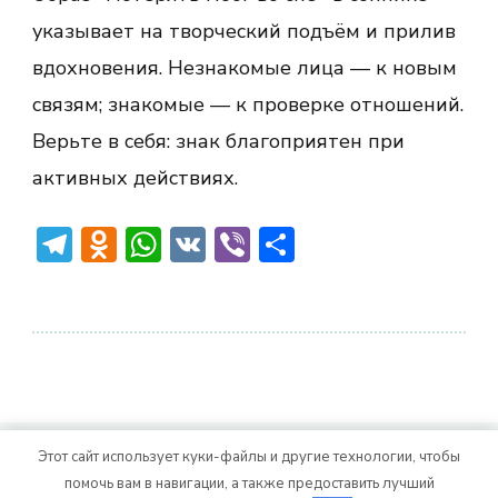
указывает на творческий подъём и прилив
вдохновения. Незнакомые лица — к новым
связям; знакомые — к проверке отношений.
Верьте в себя: знак благоприятен при
активных действиях.
Telegram
Odnoklassniki
WhatsApp
VK
Viber
Отправить
Этот сайт использует куки-файлы и другие технологии, чтобы
© Авторское право 2026
. Все права
Vitality Life
помочь вам в навигации, а также предоставить лучший
защищены.
CoachPress Lite | от автора