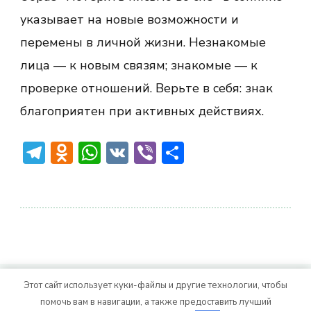
указывает на новые возможности и
перемены в личной жизни. Незнакомые
лица — к новым связям; знакомые — к
проверке отношений. Верьте в себя: знак
благоприятен при активных действиях.
Telegram
Odnoklassniki
WhatsApp
VK
Viber
Отправить
Этот сайт использует куки-файлы и другие технологии, чтобы
© Авторское право 2026
. Все права
Vitality Life
помочь вам в навигации, а также предоставить лучший
защищены.
CoachPress Lite | от автора