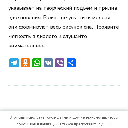
указывает на творческий подъём и прилив
вдохновения. Важно не упустить мелочи:
они формируют весь рисунок сна. Проявите
мягкость в диалоге и слушайте
внимательнее.
Telegram
Odnoklassniki
WhatsApp
VK
Viber
Отправить
Этот сайт использует куки-файлы и другие технологии, чтобы
© Авторское право 2026
. Все права
Vitality Life
помочь вам в навигации, а также предоставить лучший
защищены.
CoachPress Lite | от автора