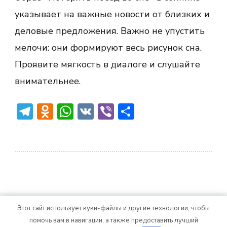
указывает на важные новости от близких и
деловые предложения. Важно не упустить
мелочи: они формируют весь рисунок сна.
Проявите мягкость в диалоге и слушайте
внимательнее.
Telegram
Odnoklassniki
WhatsApp
VK
Viber
Отправить
Этот сайт использует куки-файлы и другие технологии, чтобы
© Авторское право 2026
. Все права
Vitality Life
помочь вам в навигации, а также предоставить лучший
защищены.
CoachPress Lite | от автора