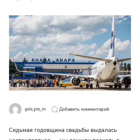
к
gala_pm_ru
Добавить комментарий
записи
Путешествие
в
Седьмая годовщина свадьбы выдалась
Геленджик:
отели,