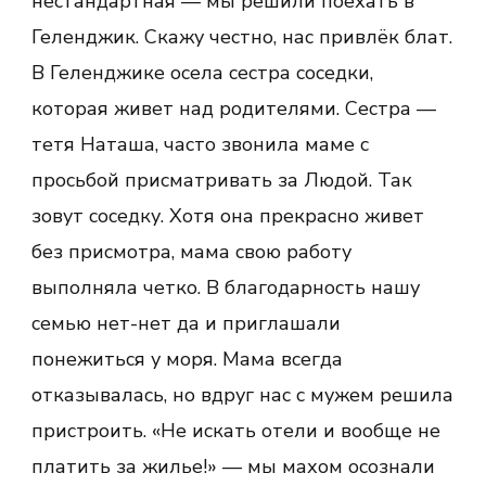
нестандартная — мы решили поехать в
пляжи
и
Геленджик. Скажу честно, нас привлёк блат.
достопримеча
|
В Геленджике осела сестра соседки,
которая живет над родителями. Сестра —
тетя Наташа, часто звонила маме с
просьбой присматривать за Людой. Так
зовут соседку. Хотя она прекрасно живет
без присмотра, мама свою работу
выполняла четко. В благодарность нашу
семью нет-нет да и приглашали
понежиться у моря. Мама всегда
отказывалась, но вдруг нас с мужем решила
пристроить. «Не искать отели и вообще не
платить за жилье!» — мы махом осознали