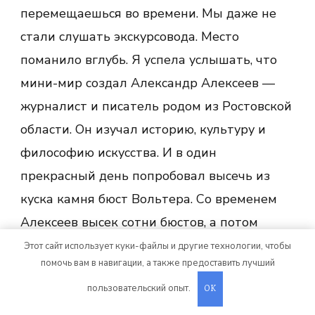
перемещаешься во времени. Мы даже не
стали слушать экскурсовода. Место
поманило вглубь. Я успела услышать, что
мини-мир создал Александр Алексеев —
журналист и писатель родом из Ростовской
области. Он изучал историю, культуру и
философию искусства. И в один
прекрасный день попробовал высечь из
куска камня бюст Вольтера. Со временем
Алексеев высек сотни бюстов, а потом
задумал построить галерею цивилизаций.
Этот сайт использует куки-файлы и другие технологии, чтобы
помочь вам в навигации, а также предоставить лучший
Идея концепции в сосредоточении в одном
пользовательский опыт.
OK
месте всего, что в историческом контексте
друг другу противостояло. Восток — запад,