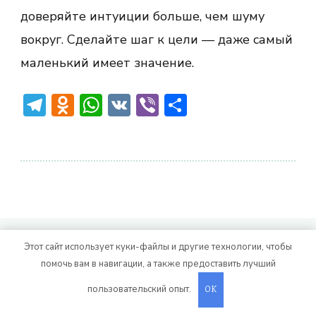
доверяйте интуиции больше, чем шуму
вокруг. Сделайте шаг к цели — даже самый
маленький имеет значение.
Telegram
Odnoklassniki
WhatsApp
VK
Viber
Отправить
© Авторское право 2026
. Все права
Vitality Life
Этот сайт использует куки-файлы и другие технологии, чтобы
защищены.
CoachPress Lite | от автора
помочь вам в навигации, а также предоставить лучший
. На платформе
.
Blossom Themes
WordPress
пользовательский опыт.
OK