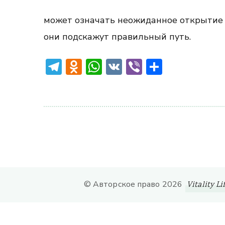
может означать неожиданное открытие и
они подскажут правильный путь.
Telegram
Odnoklassniki
WhatsApp
VK
Viber
Отправ
© Авторское право 2026
Vitality Li