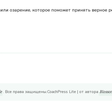
ли озарение, которое поможет принять верное ре
ить
. Все права защищены.
CoachPress Lite | от автора
fe
Bloss