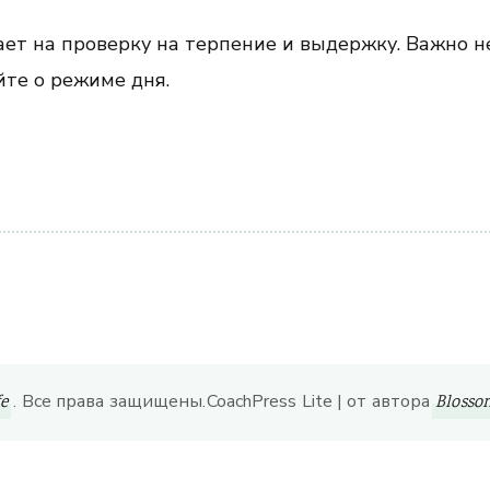
вает на проверку на терпение и выдержку. Важно н
йте о режиме дня.
ить
. Все права защищены.
CoachPress Lite | от автора
fe
Bloss