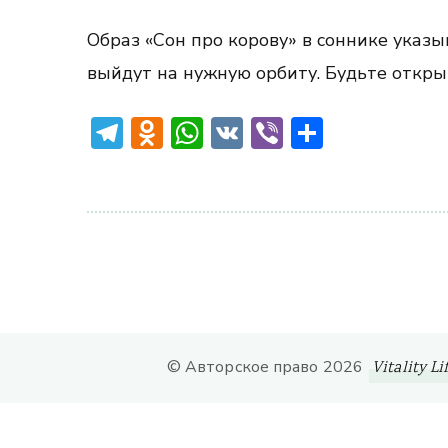
Образ «Сон про корову» в соннике указ
выйдут на нужную орбиту. Будьте откр
Telegram
Odnoklassniki
WhatsApp
VK
Viber
Отправ
© Авторское право 2026
Vitality Li