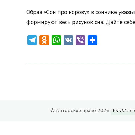
Образ «Сон про корову» в соннике указы
формируют весь рисунок сна. Дайте себ
Telegram
Odnoklassniki
WhatsApp
VK
Viber
Отправ
© Авторское право 2026
Vitality Li