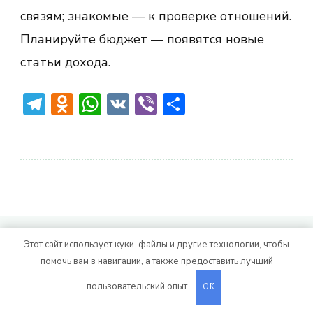
связям; знакомые — к проверке отношений.
Планируйте бюджет — появятся новые
статьи дохода.
Telegram
Odnoklassniki
WhatsApp
VK
Viber
Отправить
© Авторское право 2026
. Все права
Vitality Life
Этот сайт использует куки-файлы и другие технологии, чтобы
защищены.
CoachPress Lite | от автора
помочь вам в навигации, а также предоставить лучший
. На платформе
.
Blossom Themes
WordPress
пользовательский опыт.
OK