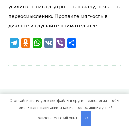
усиливает смысл: утро — к началу, ночь — к
переосмыслению. Проявите мягкость в
диалоге и слушайте внимательнее.
Telegram
Odnoklassniki
WhatsApp
VK
Viber
Отправить
© Авторское право 2026
. Все права
Vitality Life
Этот сайт использует куки-файлы и другие технологии, чтобы
защищены.
CoachPress Lite | от автора
помочь вам в навигации, а также предоставить лучший
. На платформе
.
Blossom Themes
WordPress
пользовательский опыт.
OK