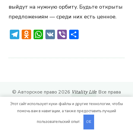
выйдут на нужную орбиту. Будьте открыты
предложениям — среди них есть ценное.
Telegram
Odnoklassniki
WhatsApp
VK
Viber
Отправить
© Авторское право 2026
. Все права
Vitality Life
защищены.
CoachPress Lite | от автора
Этот сайт использует куки-файлы и другие технологии, чтобы
. На платформе
.
Blossom Themes
WordPress
помочь вам в навигации, а также предоставить лучший
пользовательский опыт.
OK