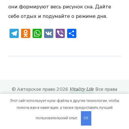
они формируют весь рисунок сна. Дайте
себе отдых и подумайте о режиме дня.
Telegram
Odnoklassniki
WhatsApp
VK
Viber
Отправить
© Авторское право 2026
. Все права
Vitality Life
защищены.
CoachPress Lite | от автора
Этот сайт использует куки-файлы и другие технологии, чтобы
. На платформе
.
Blossom Themes
WordPress
помочь вам в навигации, а также предоставить лучший
пользовательский опыт.
OK