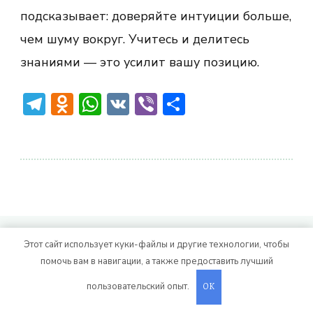
подсказывает: доверяйте интуиции больше,
чем шуму вокруг. Учитесь и делитесь
знаниями — это усилит вашу позицию.
Telegram
Odnoklassniki
WhatsApp
VK
Viber
Отправить
© Авторское право 2026
. Все права
Vitality Life
Этот сайт использует куки-файлы и другие технологии, чтобы
защищены.
CoachPress Lite | от автора
помочь вам в навигации, а также предоставить лучший
. На платформе
.
Blossom Themes
WordPress
пользовательский опыт.
OK