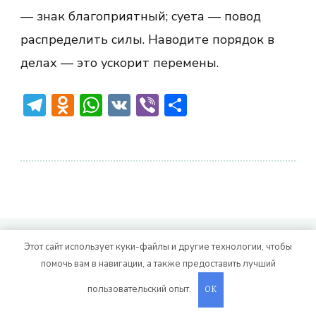
— знак благоприятный; суета — повод
распределить силы. Наводите порядок в
делах — это ускорит перемены.
Telegram
Odnoklassniki
WhatsApp
VK
Viber
Отправить
© Авторское право 2026
. Все права
Vitality Life
Этот сайт использует куки-файлы и другие технологии, чтобы
защищены.
CoachPress Lite | от автора
помочь вам в навигации, а также предоставить лучший
. На платформе
.
Blossom Themes
WordPress
пользовательский опыт.
OK