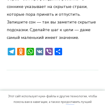
соннике указывает на скрытые страхи,
которые пора принять и отпустить.
Запишите сон — так вы заметите скрытые
подсказки. Сделайте шаг к цели — даже
самый маленький имеет значение.
Telegram
Odnoklassniki
WhatsApp
VK
Viber
Отправить
Этот сайт использует куки-файлы и другие технологии, чтобы
© Авторское право 2026
. Все права
Vitality Life
помочь вам в навигации, а также предоставить лучший
защищены.
CoachPress Lite | от автора