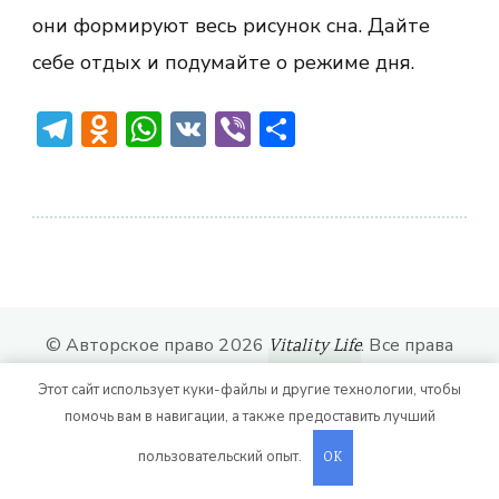
они формируют весь рисунок сна. Дайте
себе отдых и подумайте о режиме дня.
Telegram
Odnoklassniki
WhatsApp
VK
Viber
Отправить
© Авторское право 2026
. Все права
Vitality Life
защищены.
CoachPress Lite | от автора
Этот сайт использует куки-файлы и другие технологии, чтобы
. На платформе
.
Blossom Themes
WordPress
помочь вам в навигации, а также предоставить лучший
пользовательский опыт.
OK