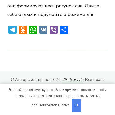
они формируют весь рисунок сна. Дайте
себе отдых и подумайте о режиме дня.
Telegram
Odnoklassniki
WhatsApp
VK
Viber
Отправить
© Авторское право 2026
. Все права
Vitality Life
защищены.
CoachPress Lite | от автора
Этот сайт использует куки-файлы и другие технологии, чтобы
. На платформе
.
Blossom Themes
WordPress
помочь вам в навигации, а также предоставить лучший
пользовательский опыт.
OK