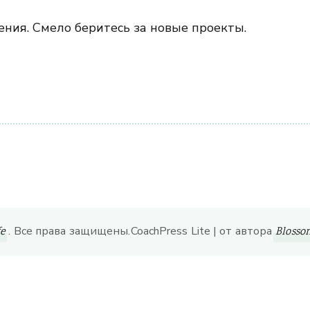
ния. Смело беритесь за новые проекты.
ить
. Все права защищены.
CoachPress Lite | от автора
fe
Bloss