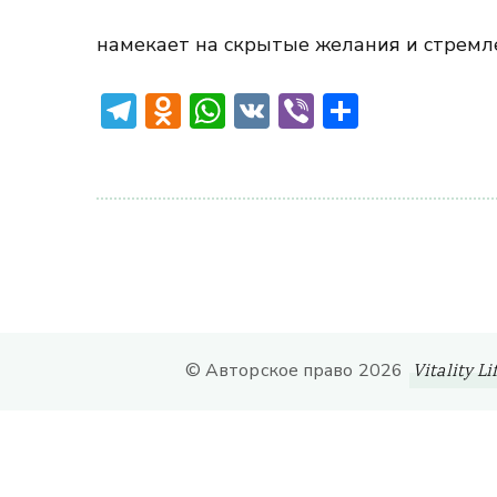
намекает на скрытые желания и стремле
Telegram
Odnoklassniki
WhatsApp
VK
Viber
Отправ
© Авторское право 2026
Vitality Li